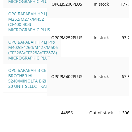
MICROGRAPHIC PLUS
OPCLJ5200PLUS
In stock
177.5
OPC БАРАБАН HP LJ Pro
M252/M277/M452
(CF400-403)
MICROGRAPHIC PLUS
OPCPM252PLUS
In stock
93.2
OPC БАРАБАН HP LJ Pro
M402d/426d/M427/M506
(CF226A/CF228A/CF287A)
MICROGRAPHIC PLUS
OPC БАРАБАН В СБОРЕ
BROTHER HL
OPCPM402PLUS
In stock
67.5
5240/MINOLTA BIZHUB
20 UNIT SELECT KATUN
44856
Out of stock
1 306.