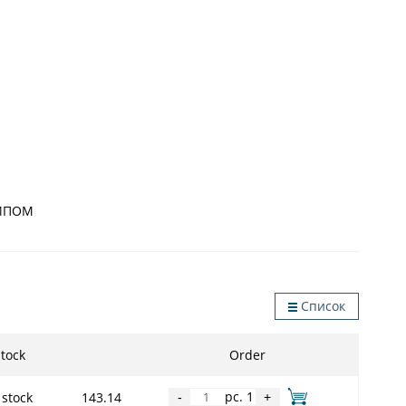
 ЧИПОМ
Список
tock
Order
pc. 1
 stock
143.14
-
+