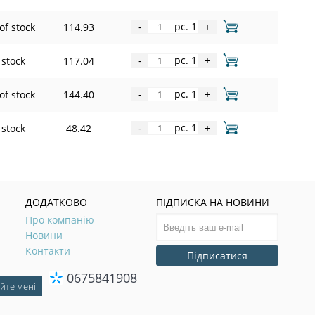
pc. 1
of stock
114.93
-
+
pc. 1
 stock
117.04
-
+
pc. 1
of stock
144.40
-
+
pc. 1
 stock
48.42
-
+
ДОДАТКОВО
ПІДПИСКА НА НОВИНИ
Про компанію
Новини
Контакти
Підписатися
0675841908