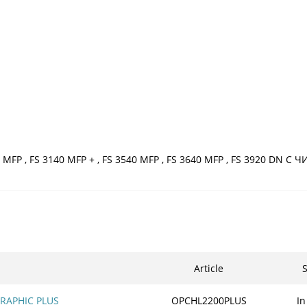
0 MFP , FS 3140 MFP + , FS 3540 MFP , FS 3640 MFP , FS 3920 DN С
Article
S
RAPHIC PLUS
OPCHL2200PLUS
In