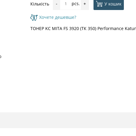
pcs.
У кошик
Кількість
-
+
Хочете дешевше?
ТОНЕР KC MITA FS 3920 (ТК 350) Performance Katu
ю