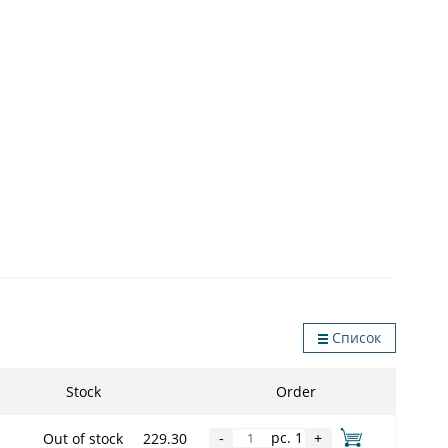
Список
Stock
Order
pc. 1
Out of stock
229.30
-
+