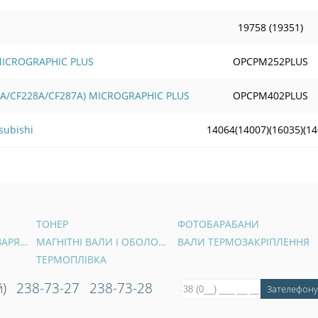
19758 (19351)
 MICROGRAPHIC PLUS
OPCPM252PLUS
6A/CF228A/CF287A) MICROGRAPHIC PLUS
OPCPM402PLUS
subishi
14064(14007)(16035)(1
ТОНЕР
ФОТОБАРАБАНИ
ВАЛИ ПЕРВИННОГО ЗАРЯДУ
МАГНІТНІ ВАЛИ І ОБОЛОНКИ
ВАЛИ ТЕРМОЗАКРІПЛЕННЯ
ТЕРМОПЛІВКА
)
238-73-27
238-73-28