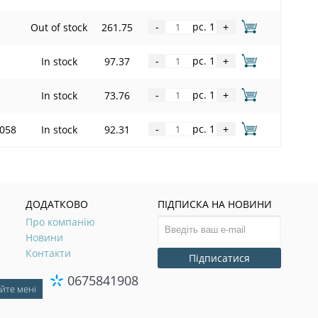
pc. 1
Out of stock
261.75
-
+
pc. 1
In stock
97.37
-
+
pc. 1
In stock
73.76
-
+
pc. 1
4058
In stock
92.31
-
+
ДОДАТКОВО
ПІДПИСКА НА НОВИНИ
Про компанію
Новини
Контакти
Підписатися
0675841908