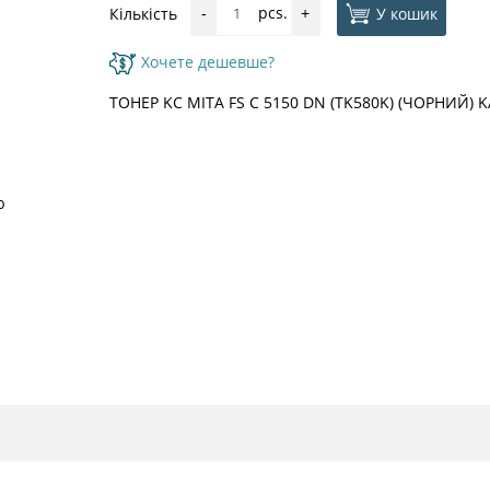
pcs.
У кошик
Кількість
-
+
Хочете дешевше?
ТОНЕР KC MITA FS C 5150 DN (TK580K) (ЧОРНИЙ) 
ю