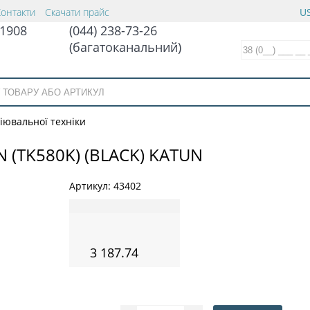
Контакти
Скачати прайс
US
1908
(044) 238-73-26
(багатоканальний)
іювальної техніки
 (TK580K) (BLACK) KATUN
Артикул:
43402
3 187.74