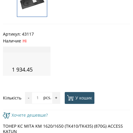
Артикул:
43117
Наличие
Ні
1 934.45
pcs.
У кошик
Кількість
-
+
Хочете дешевше?
ТОНЕР KC MITA KM 1620/1650 (TK410/TK435) (870G) ACCESS
KATUN