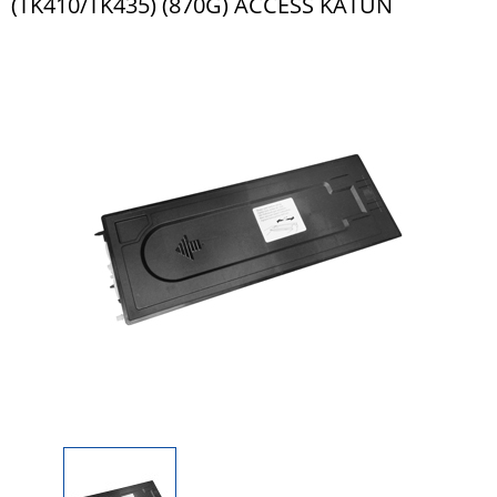
(TK410/TK435) (870G) ACCESS KATUN