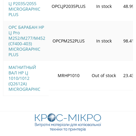
LJ P2035/2055
OPCLJP2035PLUS
In stock
48.99
MICROGRAPHIC
PLUS
OPC БАРАБАН HP
LJ Pro
M252/M277/M452
OPCPM252PLUS
In stock
98.41
(CF400-403)
MICROGRAPHIC
PLUS
МАГНИТНЫЙ
ВАЛ HP LJ
MRHP1010
Out of stock
23.43
1010/1012
(Q2612A)
MICROGRAPHIC