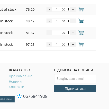
pc. 1
t of stock
76.20
-
+
pc. 1
In stock
48.42
-
+
pc. 1
In stock
81.67
-
+
pc. 1
In stock
97.25
-
+
ДОДАТКОВО
ПІДПИСКА НА НОВИНИ
Про компанію
Новини
Контакти
Підписатися
0675841908