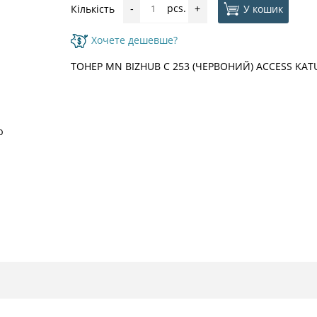
pcs.
У кошик
Кількість
-
+
Хочете дешевше?
ТОНЕР MN BIZHUB C 253 (ЧЕРВОНИЙ) ACCESS KAT
ю