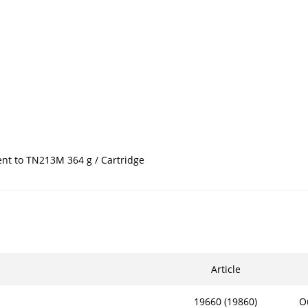
ent to TN213M 364 g / Cartridge
Article
19660 (19860)
Ou