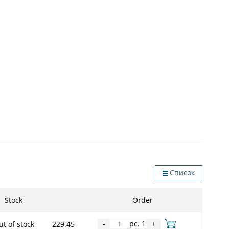
Список
Stock
Order
pc. 1
t of stock
229.45
-
+