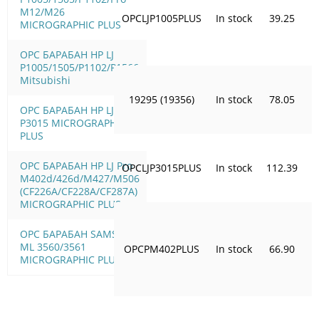
M12/M26
OPCLJP1005PLUS
In stock
39.25
MICROGRAPHIC PLUS
OPC БАРАБАН HP LJ
P1005/1505/Р1102/Р1566
Mitsubishi
19295 (19356)
In stock
78.05
OPC БАРАБАН HP LJ
P3015 MICROGRAPHIC
PLUS
OPC БАРАБАН HP LJ Pro
OPCLJP3015PLUS
In stock
112.39
M402d/426d/M427/M506
(CF226A/CF228A/CF287A)
MICROGRAPHIC PLUS
OPC БАРАБАН SAMSUNG
ML 3560/3561
OPCPM402PLUS
In stock
66.90
MICROGRAPHIC PLUS