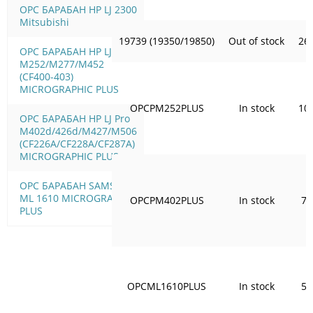
OPC БАРАБАН HP LJ 2300
Mitsubishi
19739 (19350/19850)
Out of stock
26
OPC БАРАБАН HP LJ Pro
M252/M277/M452
(CF400-403)
MICROGRAPHIC PLUS
OPCPM252PLUS
In stock
10
OPC БАРАБАН HP LJ Pro
M402d/426d/M427/M506
(CF226A/CF228A/CF287A)
MICROGRAPHIC PLUS
OPC БАРАБАН SAMSUNG
ML 1610 MICROGRAPHIC
OPCPM402PLUS
In stock
77
PLUS
OPCML1610PLUS
In stock
59