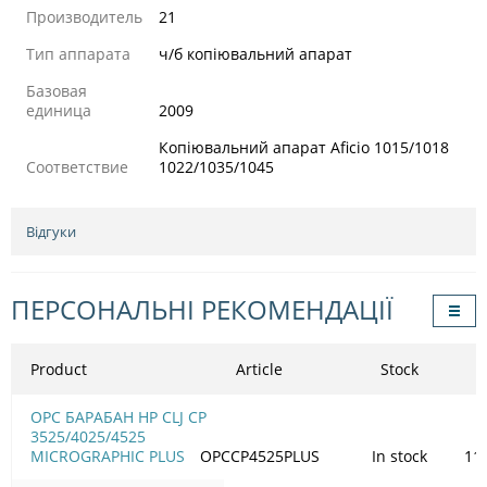
Производитель
21
Тип аппарата
ч/б копіювальний апарат
Базовая
единица
2009
Копіювальний апарат Aficio 1015/1018
Соответствие
1022/1035/1045
Відгуки
ПЕРСОНАЛЬНІ РЕКОМЕНДАЦІЇ
Product
Article
Stock
OPC БАРАБАН HP CLJ CP
3525/4025/4525
MICROGRAPHIC PLUS
OPCCP4525PLUS
In stock
11