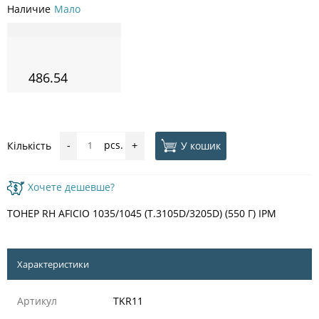
Наличие
Мало
486.54
pcs.
У кошик
Кількість
-
+
Хочете дешевше?
ТОНЕР RH AFICIO 1035/1045 (T.3105D/3205D) (550 Г) IPM
Характеристики
Артикул
TKR11