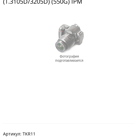
(T.3105D/3205D) (550G) IPM
Артикул:
TKR11