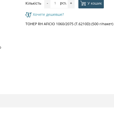
pcs.
У кошик
Кількість
-
+
Хочете дешевше?
ТОНЕР RH AFICIO 1060/2075 (T.6210D) (500 г/паке
ю