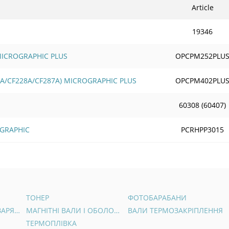
Article
19346
 MICROGRAPHIC PLUS
OPCPM252PLU
6A/CF228A/CF287A) MICROGRAPHIC PLUS
OPCPM402PLU
60308 (60407)
OGRAPHIC
PCRHPP3015
ТОНЕР
ФОТОБАРАБАНИ
ВАЛИ ПЕРВИННОГО ЗАРЯДУ
МАГНІТНІ ВАЛИ І ОБОЛОНКИ
ВАЛИ ТЕРМОЗАКРІПЛЕННЯ
ТЕРМОПЛІВКА