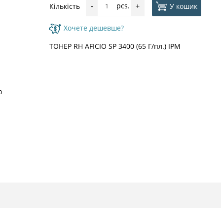
pcs.
У кошик
Кількість
-
+
Хочете дешевше?
ТОНЕР RH AFICIO SP 3400 (65 Г/пл.) IPM
ю