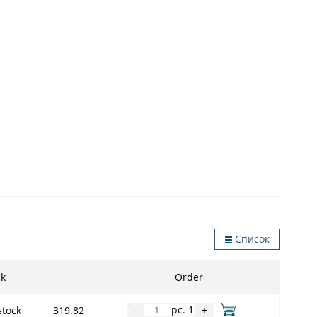
Список
ck
Order
pc. 1
stock
319.82
-
+