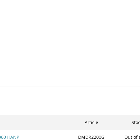
Article
Sto
360 HANP
DMDR2200G
Out of 