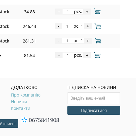
pcs.
stock
34.88
-
+
pc. 1
stock
246.43
-
+
pc. 1
stock
281.31
-
+
pcs.
w
81.54
-
+
ДОДАТКОВО
ПІДПИСКА НА НОВИНИ
Про компанію
Новини
Контакти
Підписатися
0675841908