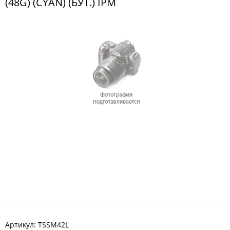
(48G) (CYAN) (БУТ.) IPM
Артикул:
TSSM42L