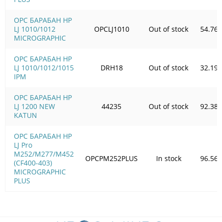
OPC БАРАБАН HP
LJ 1010/1012
OPCLJ1010
Out of stock
54.76
MICROGRAPHIC
OPC БАРАБАН HP
LJ 1010/1012/1015
DRH18
Out of stock
32.19
IPM
OPC БАРАБАН HP
LJ 1200 NEW
44235
Out of stock
92.38
KATUN
OPC БАРАБАН HP
LJ Pro
M252/M277/M452
OPCPM252PLUS
In stock
96.56
(CF400-403)
MICROGRAPHIC
PLUS