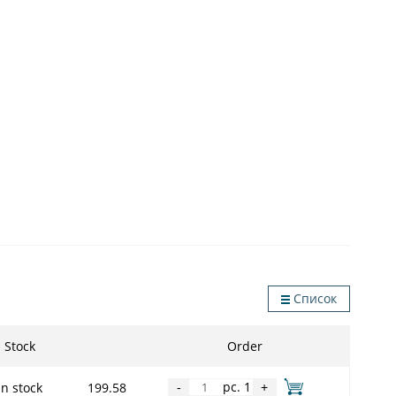
Список
Stock
Order
pc. 1
In stock
199.58
-
+