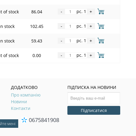
pc. 1
t of stock
86.04
-
+
pc. 1
In stock
102.45
-
+
pc. 1
In stock
59.43
-
+
pc. 1
t of stock
0.00
-
+
ДОДАТКОВО
ПІДПИСКА НА НОВИНИ
Про компанію
Новини
Контакти
Підписатися
0675841908