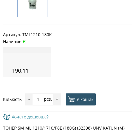
Артикул:
TML1210-180K
Наличие
Є
190.11
pcs.
У кошик
Кількість
-
+
Хочете дешевше?
ТОНЕР SM ML 1210/1710/P8E (180G) (32398) UNV KATUN (M)