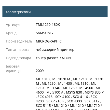
Характеристики
Артикул
TML1210-180K
Бренд
SAMSUNG
Производитель
MICROGRAPHIC
Тип аппарата
ч/б лазерний принтер
Подвид товара
тонер развес KATUN
Базовая
единица
2009
ML 1010 , ML 1020 M , ML 1210 , ML 1220
M , ML 1250 , ML 1430 , ML 1510 , ML
1710 , ML 1740 , ML 1750 , ML 4500 , ML
4600 , ML 5100 A , MSYS 830 , MSYS 835 P
, SCX 4016 , SCX 4100 , SCX 4116 , SCX
4200 , SCX 4216 F , SCX 4300 , SCX 5112 ,
SCX 5115 / ML1210 / ML 1210 / ML1710 /
ML 1710 / ML1750 / ML 1750 артикул