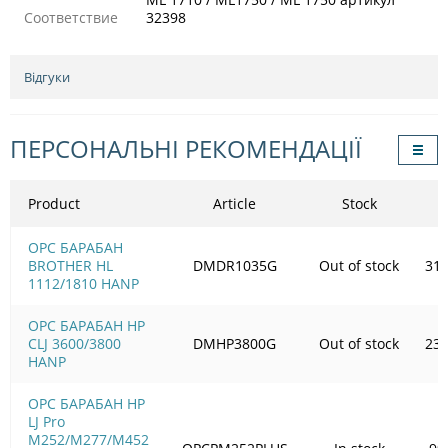
Соответствие
32398
Відгуки
ПЕРСОНАЛЬНІ РЕКОМЕНДАЦІЇ
Product
Article
Stock
OPC БАРАБАН
BROTHER HL
DMDR1035G
Out of stock
316
1112/1810 HANP
OPC БАРАБАН HP
CLJ 3600/3800
DMHP3800G
Out of stock
237
HANP
OPC БАРАБАН HP
LJ Pro
M252/M277/M452