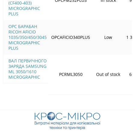
OPCPM252PLUS
In stock
99
(CF400-403)
MICROGRAPHIC
PLUS
OPC БАРАБАН
RICOH AFICIO
1035/350/450/3045
OPCAFICIO340PLUS
Low
1 33
MICROGRAPHIC
PLUS
ВАЛ ПЕРВИЧНОГО
ЗАРЯДА SAMSUNG
ML 3050/1610
PCRML3050
Out of stock
60
MICROGRAPHIC