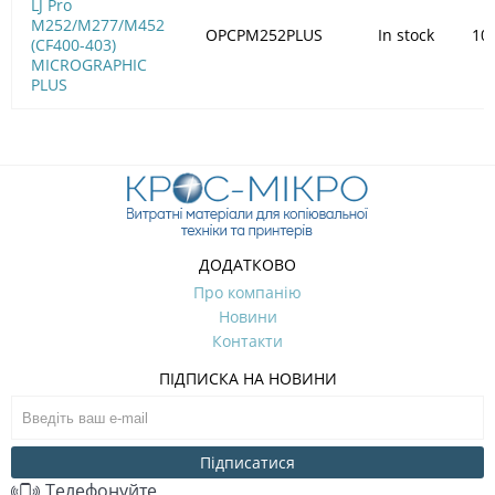
LJ Pro
M252/M277/M452
OPCPM252PLUS
In stock
10
(CF400-403)
MICROGRAPHIC
PLUS
ДОДАТКОВО
Про компанію
Новини
Контакти
ПІДПИСКА НА НОВИНИ
Підписатися
Телефонуйте