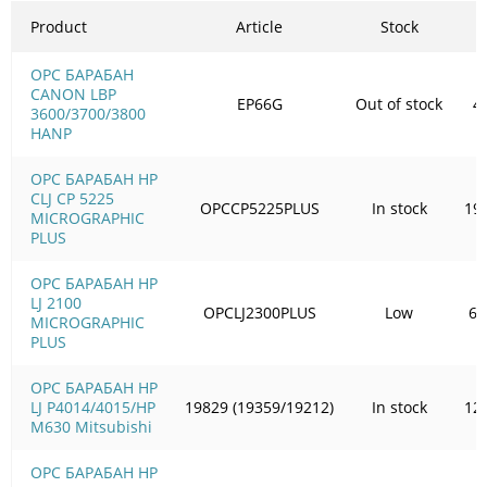
Product
Article
Stock
OPC БАРАБАН
CANON LBP
EP66G
Out of stock
4
3600/3700/3800
HANP
OPC БАРАБАН HP
CLJ CP 5225
OPCCP5225PLUS
In stock
19
MICROGRAPHIC
PLUS
OPC БАРАБАН HP
LJ 2100
OPCLJ2300PLUS
Low
65
MICROGRAPHIC
PLUS
OPC БАРАБАН HP
LJ P4014/4015/HP
19829 (19359/19212)
In stock
12
M630 Mitsubishi
OPC БАРАБАН HP