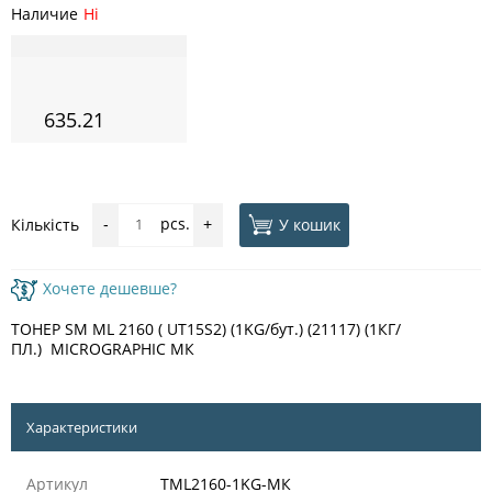
Наличие
Ні
635.21
pcs.
У кошик
Кількість
-
+
Хочете дешевше?
ТОНЕР SM ML 2160 ( UT15S2) (1KG/бут.) (21117) (1КГ/
ПЛ.) MICROGRAPHIC МК
Характеристики
Артикул
TML2160-1KG-MК