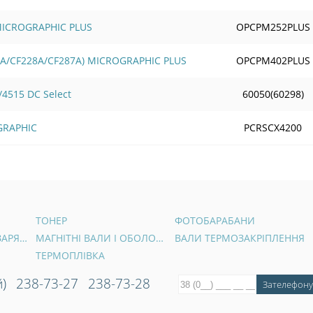
 MICROGRAPHIC PLUS
OPCPM252PLUS
6A/CF228A/CF287A) MICROGRAPHIC PLUS
OPCPM402PLUS
4515 DC Select
60050(60298)
GRAPHIC
PCRSCX4200
ТОНЕР
ФОТОБАРАБАНИ
ВАЛИ ПЕРВИННОГО ЗАРЯДУ
МАГНІТНІ ВАЛИ І ОБОЛОНКИ
ВАЛИ ТЕРМОЗАКРІПЛЕННЯ
ТЕРМОПЛІВКА
)
238-73-27
238-73-28