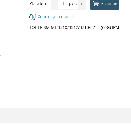
pcs.
У кошик
Кількість
-
+
Хочете дешевше?
ТОНЕР SM ML 3310/3312/3710/3712 (60G) IPM
ю