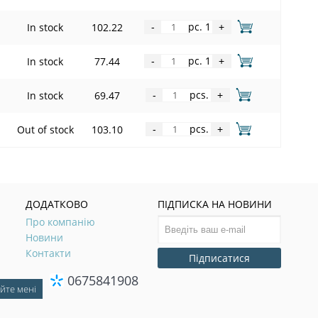
pc. 1
In stock
102.22
-
+
pc. 1
In stock
77.44
-
+
pcs.
In stock
69.47
-
+
pcs.
Out of stock
103.10
-
+
ДОДАТКОВО
ПІДПИСКА НА НОВИНИ
Про компанію
Новини
Контакти
Підписатися
0675841908