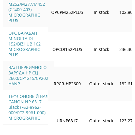
M252/M277/M452
(CF400-403)
OPCPM252PLUS
In stock
102.80
MICROGRAPHIC
PLUS
OPC БАРАБАН
MINOLTA DI
152/BIZHUB 162
MICROGRAPHIC
OPCDI152PLUS
In stock
236.30
PLUS
ВАЛ ПЕРВИЧНОГО
ЗАРЯДА HP CLJ
2600/CP1215/CP2025
HANP
RPCR-HP2600
Out of stock
132.61
ТЕФЛОНОВЫЙ ВАЛ
CANON NP 6317
Black (FS2-8962-
000/FC2-9961-000)
MICROGRAPHIC
URNP6317
Out of stock
123.27