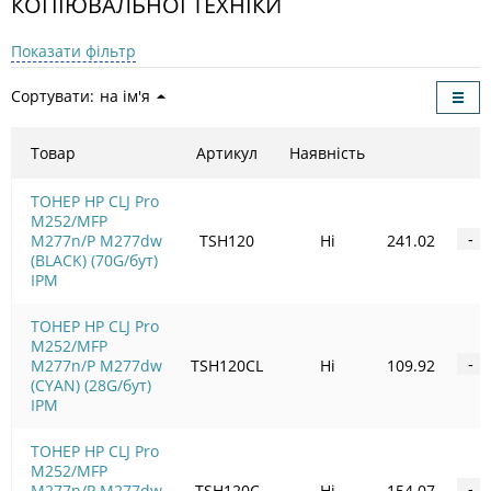
КОПІЮВАЛЬНОЇ ТЕХНІКИ
Показати фільтр
Сортувати:
на ім'я
Товар
Артикул
Наявність
ТОНЕР HP CLJ Pro
M252/MFP
M277n/P M277dw
TSH120
Ні
241.02
-
(BLACK) (70G/бут)
IPM
ТОНЕР HP CLJ Pro
M252/MFP
M277n/P M277dw
TSH120CL
Ні
109.92
-
(CYAN) (28G/бут)
IPM
ТОНЕР HP CLJ Pro
M252/MFP
M277n/P M277dw
TSH120C
Ні
154.07
-