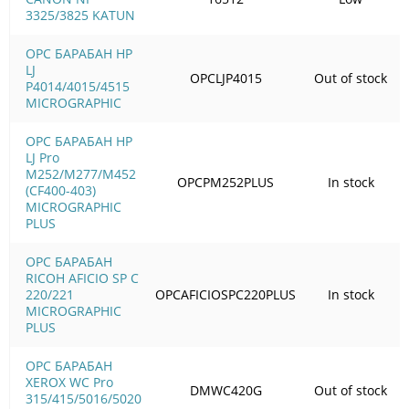
3325/3825 KATUN
OPC БАРАБАН HP
LJ
OPCLJP4015
Out of stock
P4014/4015/4515
MICROGRAPHIC
OPC БАРАБАН HP
LJ Pro
M252/M277/M452
OPCPM252PLUS
In stock
(CF400-403)
MICROGRAPHIC
PLUS
OPC БАРАБАН
RICOH AFICIO SP C
220/221
OPCAFICIOSPC220PLUS
In stock
MICROGRAPHIC
PLUS
OPC БАРАБАН
XEROX WC Pro
DMWC420G
Out of stock
315/415/5016/5020