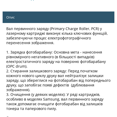
Опис
Вал первинного заряду (Primary Charge Roller, PCR) у
лазерному картриджі виконує кілька ключових функцій,
забезпечуючи процес електрофотографічного
перенесення зображення.
1. Зарядка фотобарабану: Основна мета - нанесення
рівномірного негативного (в більшості випадків)
електростатичного заряду на поверхню фотобарабану
(OPC drum).
2. Стирання залишкового заряду: Перед початком
кожного нового циклу друку вал нейтралізує залишки
заряду, що збереглися на фотобарабан від попереднього
друку, що запобігає появі дефектів (дублювання
зображення).
3. Очищення (у деяких моделях): У ряді картриджів,
особливо в моделях Samsung, вал первинного заряду
також допомагає очищати фотобарабан від залишків
тонера та паперового пилу.