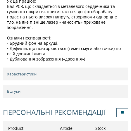
Як це працює:
Вал PCR, що складається з металевого сердечника та
гумового покриття, притискається до фотобарабану і
подає на нього високу напругу, створюючи однорідне
тло, на яке пізніше лазер «наносить» приховане
зображення.
Ознаки несправності:
• Брудний фон на аркуші.
• Дефекти, що повторюються (темні смуги або точки) по
всій довжині листа.
• Дублювання зображення («двоєння»)
Характеристики
Відгуки
ПЕРСОНАЛЬНІ РЕКОМЕНДАЦІЇ
Product
Article
Stock