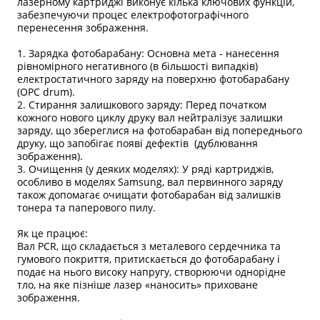
лазерному картриджі виконує кілька ключових функцій,
забезпечуючи процес електрофотографічного
перенесення зображення.
1. Зарядка фотобарабану: Основна мета - нанесення
рівномірного негативного (в більшості випадків)
електростатичного заряду на поверхню фотобарабану
(OPC drum).
2. Стирання залишкового заряду: Перед початком
кожного нового циклу друку вал нейтралізує залишки
заряду, що збереглися на фотобарабан від попереднього
друку, що запобігає появі дефектів (дублювання
зображення).
3. Очищення (у деяких моделях): У ряді картриджів,
особливо в моделях Samsung, вал первинного заряду
також допомагає очищати фотобарабан від залишків
тонера та паперового пилу.
Як це працює:
Вал PCR, що складається з металевого сердечника та
гумового покриття, притискається до фотобарабану і
подає на нього високу напругу, створюючи однорідне
тло, на яке пізніше лазер «наносить» приховане
зображення.