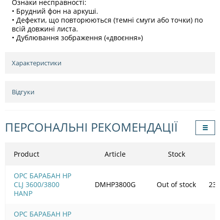
Ознаки несправності:
• Брудний фон на аркуші.
• Дефекти, що повторюються (темні смуги або точки) по
всій довжині листа.
• Дублювання зображення («двоєння»)
Характеристики
Відгуки
ПЕРСОНАЛЬНІ РЕКОМЕНДАЦІЇ
Product
Article
Stock
OPC БАРАБАН HP
CLJ 3600/3800
DMHP3800G
Out of stock
237
HANP
OPC БАРАБАН HP