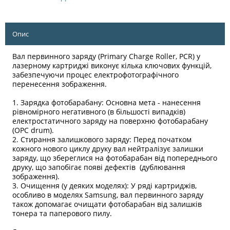
Опис
Вал первинного заряду (Primary Charge Roller, PCR) у
лазерному картриджі виконує кілька ключових функцій,
забезпечуючи процес електрофотографічного
перенесення зображення.
1. Зарядка фотобарабану: Основна мета - нанесення
рівномірного негативного (в більшості випадків)
електростатичного заряду на поверхню фотобарабану
(OPC drum).
2. Стирання залишкового заряду: Перед початком
кожного нового циклу друку вал нейтралізує залишки
заряду, що збереглися на фотобарабан від попереднього
друку, що запобігає появі дефектів (дублювання
зображення).
3. Очищення (у деяких моделях): У ряді картриджів,
особливо в моделях Samsung, вал первинного заряду
також допомагає очищати фотобарабан від залишків
тонера та паперового пилу.