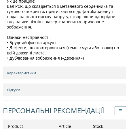
Як це працює:
Вал PCR, що складається з металевого сердечника та
гумового покриття, притискається до фотобарабану і
подає на нього високу напругу, створюючи однорідне
тло, на яке пізніше лазер «наносить» приховане
зображення.
Ознаки несправності:
• Брудний фон на аркуші.
• Дефекти, що повторюються (темні смуги або точки) по
всій довжині листа.
• Дублювання зображення («двоєння»)
Характеристики
Відгуки
ПЕРСОНАЛЬНІ РЕКОМЕНДАЦІЇ
Product
Article
Stock