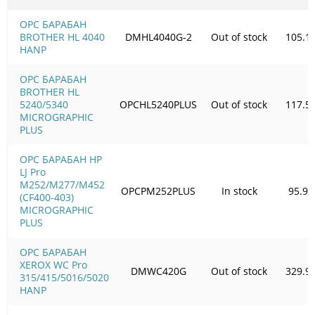
OPC БАРАБАН
BROTHER HL 4040
DMHL4040G-2
Out of stock
105.1
HANP
OPC БАРАБАН
BROTHER HL
5240/5340
OPCHL5240PLUS
Out of stock
117.5
MICROGRAPHIC
PLUS
OPC БАРАБАН HP
LJ Pro
M252/M277/M452
OPCPM252PLUS
In stock
95.98
(CF400-403)
MICROGRAPHIC
PLUS
OPC БАРАБАН
XEROX WC Pro
DMWC420G
Out of stock
329.9
315/415/5016/5020
HANP