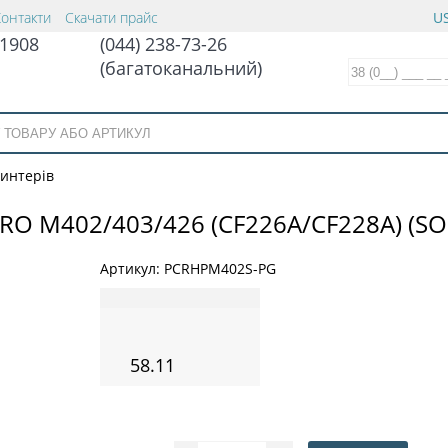
Контакти
Скачати прайс
US
1908
(044) 238-73-26
(багатоканальний)
ринтерів
O M402/403/426 (СF226А/СF228А) (SO
Артикул:
PCRHPM402S-PG
58.11