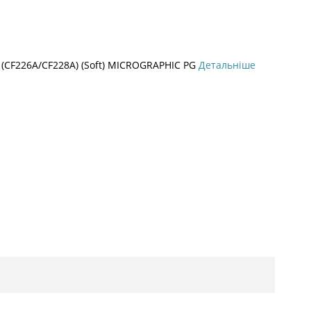
(СF226А/СF228А) (Soft) MICROGRAPHIC PG
Детальніше