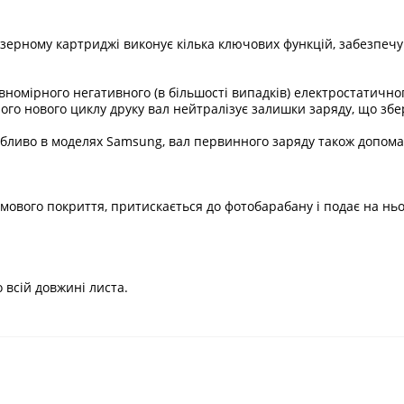
у лазерному картриджі виконує кілька ключових функцій, забезп
вномірного негативного (в більшості випадків) електростатичн
ого нового циклу друку вал нейтралізує залишки заряду, що збе
собливо в моделях Samsung, вал первинного заряду також допом
умового покриття, притискається до фотобарабану і подає на ньо
 всій довжині листа.