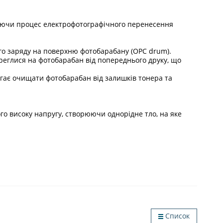
ечуючи процес електрофотографічного перенесення
ого заряду на поверхню фотобарабану (OPC drum).
реглися на фотобарабан від попереднього друку, що
агає очищати фотобарабан від залишків тонера та
го високу напругу, створюючи однорідне тло, на яке
Список