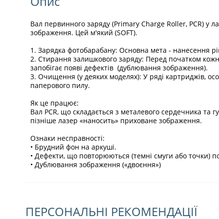
Опис
Вал первинного заряду (Primary Charge Roller, PCR) 
зображення. Цей м'який (SOFT).
1. Зарядка фотобарабану: Основна мета - нанесення рі
2. Стирання залишкового заряду: Перед початком кожн
запобігає появі дефектів (дублювання зображення).
3. Очищення (у деяких моделях): У ряді картриджів, о
паперового пилу.
Як це працює:
Вал PCR, що складається з металевого сердечника та г
пізніше лазер «наносить» приховане зображення.
Ознаки несправності:
• Брудний фон на аркуші.
• Дефекти, що повторюються (темні смуги або точки) по
• Дублювання зображення («двоєння»)
ПЕРСОНАЛЬНІ РЕКОМЕНДАЦІЇ