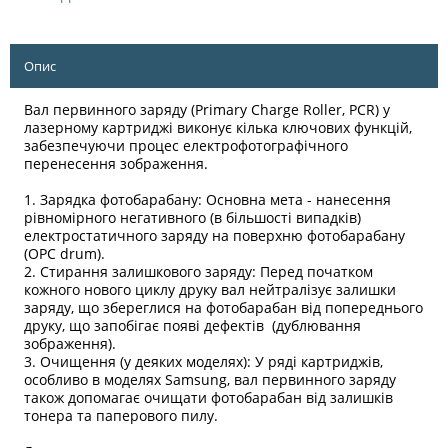
Опис
Вал первинного заряду (Primary Charge Roller, PCR) у
лазерному картриджі виконує кілька ключових функцій,
забезпечуючи процес електрофотографічного
перенесення зображення.
1. Зарядка фотобарабану: Основна мета - нанесення
рівномірного негативного (в більшості випадків)
електростатичного заряду на поверхню фотобарабану
(OPC drum).
2. Стирання залишкового заряду: Перед початком
кожного нового циклу друку вал нейтралізує залишки
заряду, що збереглися на фотобарабан від попереднього
друку, що запобігає появі дефектів (дублювання
зображення).
3. Очищення (у деяких моделях): У ряді картриджів,
особливо в моделях Samsung, вал первинного заряду
також допомагає очищати фотобарабан від залишків
тонера та паперового пилу.