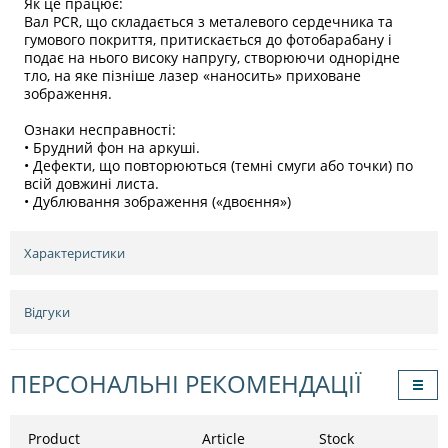
Як це працює:
Вал PCR, що складається з металевого сердечника та
гумового покриття, притискається до фотобарабану і
подає на нього високу напругу, створюючи однорідне
тло, на яке пізніше лазер «наносить» приховане
зображення.
Ознаки несправності:
• Брудний фон на аркуші.
• Дефекти, що повторюються (темні смуги або точки) по
всій довжині листа.
• Дублювання зображення («двоєння»)
Характеристики
Відгуки
ПЕРСОНАЛЬНІ РЕКОМЕНДАЦІЇ
Product
Article
Stock