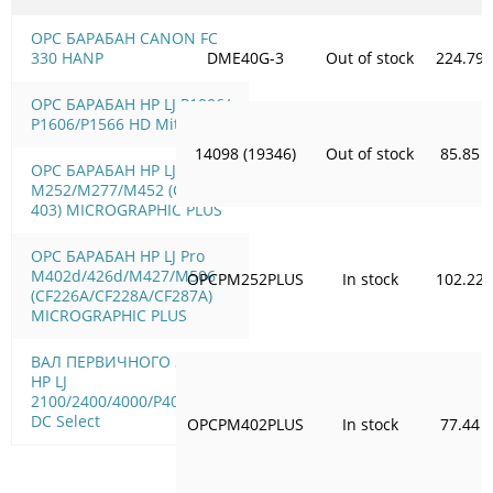
OPC БАРАБАН CANON FC
330 HANP
DME40G-3
Out of stock
224.79
OPC БАРАБАН HP LJ P1006/
Р1606/Р1566 HD Mitsubishi
14098 (19346)
Out of stock
85.85
OPC БАРАБАН HP LJ Pro
M252/M277/M452 (CF400-
403) MICROGRAPHIC PLUS
OPC БАРАБАН HP LJ Pro
M402d/426d/M427/M506
OPCPM252PLUS
In stock
102.22
(CF226A/CF228A/CF287A)
MICROGRAPHIC PLUS
ВАЛ ПЕРВИЧНОГО ЗАРЯДА
HP LJ
2100/2400/4000/P4015/4515
DC Select
OPCPM402PLUS
In stock
77.44