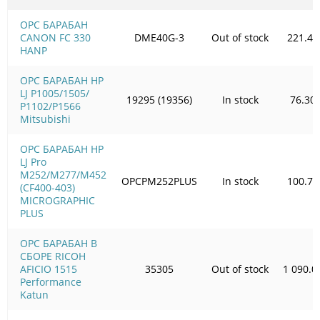
OPC БАРАБАН
CANON FC 330
DME40G-3
Out of stock
221.49
HANP
OPC БАРАБАН HP
LJ P1005/1505/
19295 (19356)
In stock
76.30
Р1102/Р1566
Mitsubishi
OPC БАРАБАН HP
LJ Pro
M252/M277/M452
OPCPM252PLUS
In stock
100.72
(CF400-403)
MICROGRAPHIC
PLUS
OPC БАРАБАН В
СБОРЕ RICOH
AFICIO 1515
35305
Out of stock
1 090.0
Performance
Katun