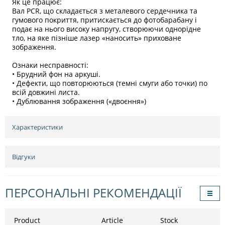
Як це працює:
Вал PCR, що складається з металевого сердечника та
гумового покриття, притискається до фотобарабану і
подає на нього високу напругу, створюючи однорідне
тло, на яке пізніше лазер «наносить» приховане
зображення.
Ознаки несправності:
• Брудний фон на аркуші.
• Дефекти, що повторюються (темні смуги або точки) по
всій довжині листа.
• Дублювання зображення («двоєння»)
Характеристики
Відгуки
ПЕРСОНАЛЬНІ РЕКОМЕНДАЦІЇ
Product
Article
Stock