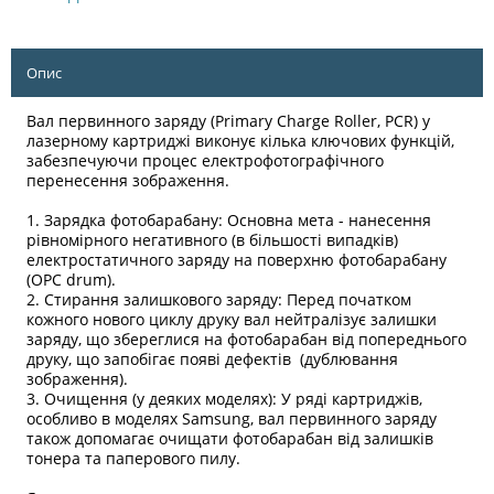
Опис
Вал первинного заряду (Primary Charge Roller, PCR) у
лазерному картриджі виконує кілька ключових функцій,
забезпечуючи процес електрофотографічного
перенесення зображення.
1. Зарядка фотобарабану: Основна мета - нанесення
рівномірного негативного (в більшості випадків)
електростатичного заряду на поверхню фотобарабану
(OPC drum).
2. Стирання залишкового заряду: Перед початком
кожного нового циклу друку вал нейтралізує залишки
заряду, що збереглися на фотобарабан від попереднього
друку, що запобігає появі дефектів (дублювання
зображення).
3. Очищення (у деяких моделях): У ряді картриджів,
особливо в моделях Samsung, вал первинного заряду
також допомагає очищати фотобарабан від залишків
тонера та паперового пилу.