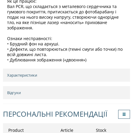
Як це працює:
Вал PCR, що складається з металевого сердечника та
гумового покриття, притискається до фотобарабану і
подає на нього високу напругу, створюючи однорідне
тло, на яке пізніше лазер «наносить» приховане
зображення.
Ознаки несправності:
• Брудний фон на аркуші.
• Дефекти, що повторюються (темні смуги або точки) по
всій довжині листа.
• Дублювання зображення («двоєння»)
Характеристики
Відгуки
ПЕРСОНАЛЬНІ РЕКОМЕНДАЦІЇ
Product
Article
Stock