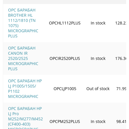
OPC БАРАБАН
BROTHER HL
1112/1810 (TN
OPCHL1112PLUS
In stock
128.23
1075)
MICROGRAPHIC
PLUS
OPC БАРАБАН
CANON IR
2520/2525
OPCIR2520PLUS
In stock
176.36
MICROGRAPHIC
PLUS
OPC БАРАБАН HP
LJ P1005/1505/
OPCLJP1005
Out of stock
71.99
Р1102
MICROGRAPHIC
OPC БАРАБАН HP
LJ Pro
M252/M277/M452
OPCPM252PLUS
In stock
98.41
(CF400-403)