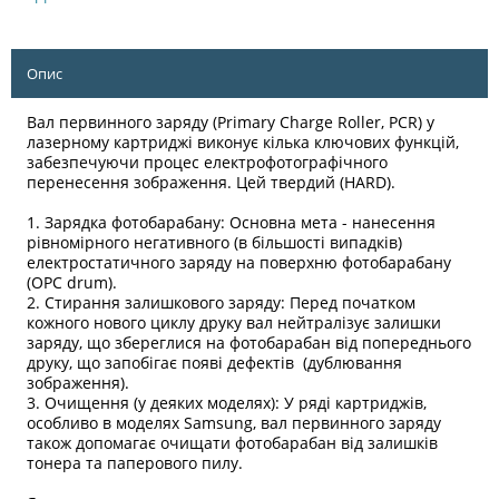
Опис
Вал первинного заряду (Primary Charge Roller, PCR) у
лазерному картриджі виконує кілька ключових функцій,
забезпечуючи процес електрофотографічного
перенесення зображення. Цей твердий (HARD).
1. Зарядка фотобарабану: Основна мета - нанесення
рівномірного негативного (в більшості випадків)
електростатичного заряду на поверхню фотобарабану
(OPC drum).
2. Стирання залишкового заряду: Перед початком
кожного нового циклу друку вал нейтралізує залишки
заряду, що збереглися на фотобарабан від попереднього
друку, що запобігає появі дефектів (дублювання
зображення).
3. Очищення (у деяких моделях): У ряді картриджів,
особливо в моделях Samsung, вал первинного заряду
також допомагає очищати фотобарабан від залишків
тонера та паперового пилу.