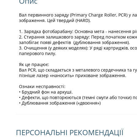
Опис
Вал первинного заряду (Primary Charge Roller, PCR) 
зображення. Цей твердий (HARD).
1. Зарядка фотобарабану: Основна мета - нанесення рі
2. Стирання залишкового заряду: Перед початком кожн
запобігає появі дефектів (дублювання зображення).
3. Очищення (у деяких моделях): У ряді картриджів, о
паперового пилу.
Як це працює:
Вал PCR, що складається з металевого сердечника та г
пізніше лазер «наносить» приховане зображення.
Ознаки несправності:
• Брудний фон на аркуші.
• Дефекти, що повторюються (темні смуги або точки) по
• Дублювання зображення («двоєння»)
ПЕРСОНАЛЬНІ РЕКОМЕНДАЦІЇ