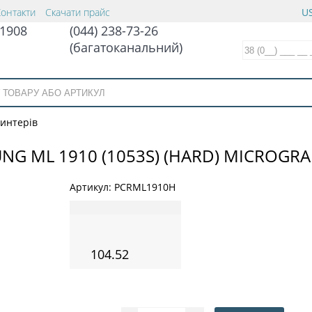
Контакти
Скачати прайс
US
1908
(044) 238-73-26
(багатоканальний)
ринтерів
G ML 1910 (1053S) (HARD) MICROGRA
Артикул:
PCRML1910H
104.52