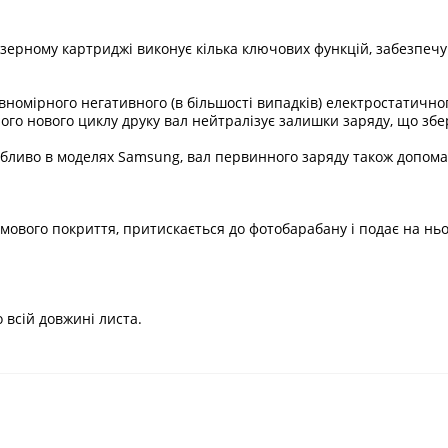
у лазерному картриджі виконує кілька ключових функцій, забезп
вномірного негативного (в більшості випадків) електростатичн
ого нового циклу друку вал нейтралізує залишки заряду, що збе
собливо в моделях Samsung, вал первинного заряду також допом
умового покриття, притискається до фотобарабану і подає на ньо
 всій довжині листа.