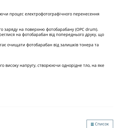
ечуючи процес електрофотографічного перенесення
ого заряду на поверхню фотобарабану (OPC drum).
реглися на фотобарабан від попереднього друку, що
агає очищати фотобарабан від залишків тонера та
го високу напругу, створюючи однорідне тло, на яке
Список