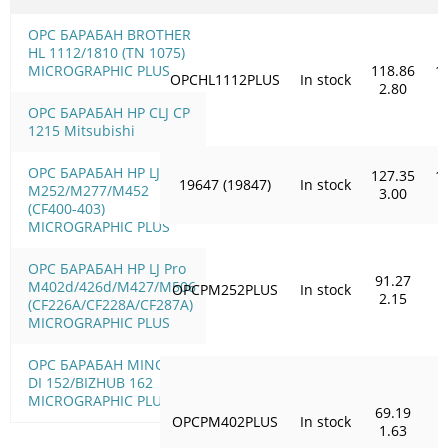
OPC БАРАБАН BROTHER
HL 1112/1810 (TN 1075)
MICROGRAPHIC PLUS
118.86
1
OPCHL1112PLUS
In stock
2.80
OPC БАРАБАН HP CLJ CP
1215 Mitsubishi
OPC БАРАБАН HP LJ Pro
127.35
1
19647 (19847)
In stock
M252/M277/M452
3.00
(CF400-403)
MICROGRAPHIC PLUS
OPC БАРАБАН HP LJ Pro
91.27
9
M402d/426d/M427/M506
OPCPM252PLUS
In stock
2.15
(CF226A/CF228A/CF287A)
MICROGRAPHIC PLUS
OPC БАРАБАН MINOLTA
DI 152/BIZHUB 162
MICROGRAPHIC PLUS
69.19
7
OPCPM402PLUS
In stock
1.63