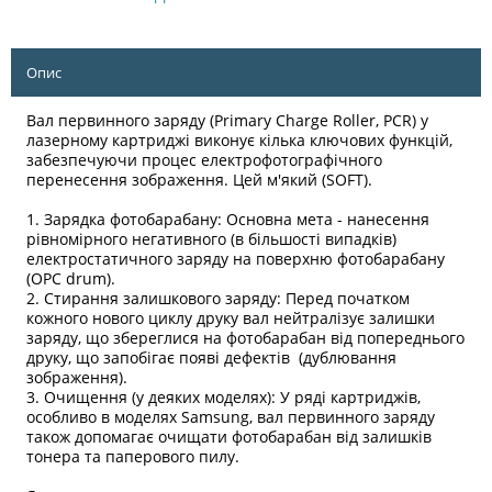
Опис
Вал первинного заряду (Primary Charge Roller, PCR) у
лазерному картриджі виконує кілька ключових функцій,
забезпечуючи процес електрофотографічного
перенесення зображення. Цей м'який (SOFT).
1. Зарядка фотобарабану: Основна мета - нанесення
рівномірного негативного (в більшості випадків)
електростатичного заряду на поверхню фотобарабану
(OPC drum).
2. Стирання залишкового заряду: Перед початком
кожного нового циклу друку вал нейтралізує залишки
заряду, що збереглися на фотобарабан від попереднього
друку, що запобігає появі дефектів (дублювання
зображення).
3. Очищення (у деяких моделях): У ряді картриджів,
особливо в моделях Samsung, вал первинного заряду
також допомагає очищати фотобарабан від залишків
тонера та паперового пилу.