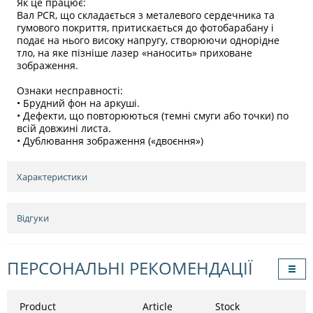
Як це працює:
Вал PCR, що складається з металевого сердечника та
гумового покриття, притискається до фотобарабану і
подає на нього високу напругу, створюючи однорідне
тло, на яке пізніше лазер «наносить» приховане
зображення.
Ознаки несправності:
• Брудний фон на аркуші.
• Дефекти, що повторюються (темні смуги або точки) по
всій довжині листа.
• Дублювання зображення («двоєння»)
Характеристики
Відгуки
ПЕРСОНАЛЬНІ РЕКОМЕНДАЦІЇ
Product
Article
Stock