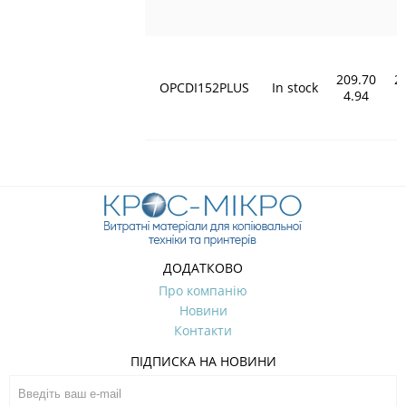
209.70
2
OPCDI152PLUS
In stock
4.94
ДОДАТКОВО
Про компанію
Новини
Контакти
ПІДПИСКА НА НОВИНИ