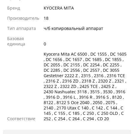
Бренд
KYOCERA MITA
Производитель
18
Тип аппарата
ч/б копировальный аппарат
Базовая
единица
0
Kyocera Mita AC 6500 , DC 1555 , DC 1605
, DC 1656 , DC 1657 , DC 1685 , DC 1855 ,
DC 2055 , DC 2155 , DC 2254 , DC 2255 ,
DC 2285 , DC 2556 , DC 2557 , DC 3055
Gestetner 2222 Z , 2315 , 2316 , 2316 TCE
, 2316 Z , 2316 ZD , 2318 Z , 2320 Z , 2321 ,
2322 Z , 2322 ZD , 2425 TCE , 2425 Z ,
2430 Nashuatec 3118 , 3515 , 3530 , 3916
, 3916 D , 3916 L , 3916 R , 3916 S , 8120 ,
8122 , 8122 S Oce 2040 , 2050 , 2075 ,
2140 , 2170 Utax C 140 , C 142 , C 144 , C
145 , C 155 , C 185 , C 250 , C 250 OLD , C
Соответствие
252 , C 254 , C 264 , C 294 , CD 20