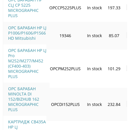
CLJ CP 5225
OPCCP5225PLUS
In stock
197.33
MICROGRAPHIC
PLUS
OPC БАРАБАН HP LJ
P1006/Р1606/Р1566
19346
In stock
85.07
HD Mitsubishi
OPC БАРАБАН HP LJ
Pro
M252/M277/M452
(CF400-403)
OPCPM252PLUS
In stock
101.29
MICROGRAPHIC
PLUS
OPC БАРАБАН
MINOLTA DI
152/BIZHUB 162
MICROGRAPHIC
OPCDI152PLUS
In stock
232.84
PLUS
КАРТРИДЖ CB435A
HP LJ