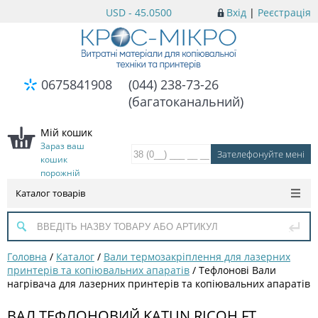
USD - 45.0500
Вхід
|
Реєстрація
0675841908
(044) 238-73-26
(багатоканальний)
Мій кошик
Зараз ваш
кошик
порожній
Каталог товарів
Головна
/
Каталог
/
Вали термозакріплення для лазерних
принтерів та копіювальних апаратів
/
Тефлонові Вали
нагрівача для лазерних принтерів та копіювальних апаратів
ВАЛ ТЕФЛОНОВИЙ KATUN RICOH FT