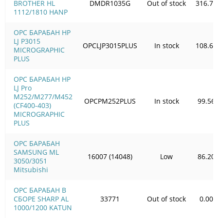
BROTHER HL
DMDR1035G
Out of stock
316.79
1112/1810 HANP
OPC БАРАБАН HP
LJ P3015
OPCLJP3015PLUS
In stock
108.61
MICROGRAPHIC
PLUS
OPC БАРАБАН HP
LJ Pro
M252/M277/M452
OPCPM252PLUS
In stock
99.56
(CF400-403)
MICROGRAPHIC
PLUS
OPC БАРАБАН
SAMSUNG ML
16007 (14048)
Low
86.20
3050/3051
Mitsubishi
OPC БАРАБАН В
СБОРЕ SHARP AL
33771
Out of stock
0.00
1000/1200 KATUN