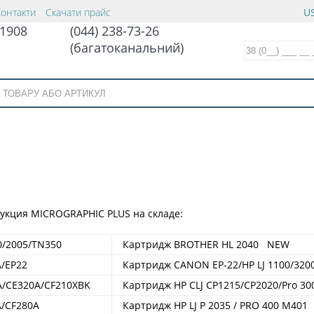
Контакти
Скачати прайс
US
1908
(044) 238-73-26
(багатоканальний)
укция MICROGRAPHIC PLUS на складе:
0/2005/TN350
Картридж BROTHER HL 2040 NEW
A/EP22
Картридж CANON EP-22/HP LJ 1100/32
A/CE320A/CF210XBK
Картридж HP СLJ CP1215/CP2020/Pro 
A/CF280A
Картридж HP LJ P 2035 / PRO 400 M40