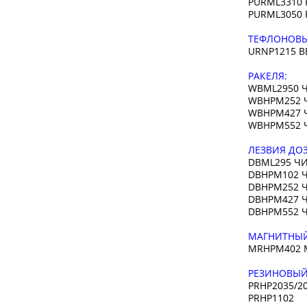
PURML3310 Р
PURML3050 Р
ТЕФЛОНОВЫ
URNP1215 В
РАКЕЛЯ:
WBML2950 
WBHPM252 Ч
WBHPM427 Ч
WBHPM552 Ч
ЛЕЗВИЯ ДО
DBML295 Ч
DBHPM102 
DBHPM252 
DBHPM427 Ч
DBHPM552 Ч
МАГНИТНЫЙ
MRHPM402 М
РЕЗИНОВЫЙ
PRHP2035/2
PRHP1102 