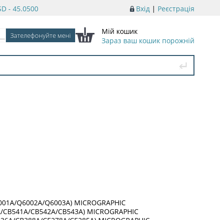
D - 45.0500
Вхід
|
Реєстрація
Мій кошик
Зараз ваш кошик порожній
6001A/Q6002A/Q6003A) MICROGRAPHIC
0A/CB541A/CB542A/CB543A) MICROGRAPHIC