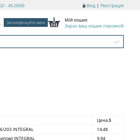
D - 45.0500
Вхід
|
Реєстрація
Мій кошик
Зараз ваш кошик порожній
Цена,$
6/203 INTEGRAL
14,48
чипом) INTEGRAL
9,94