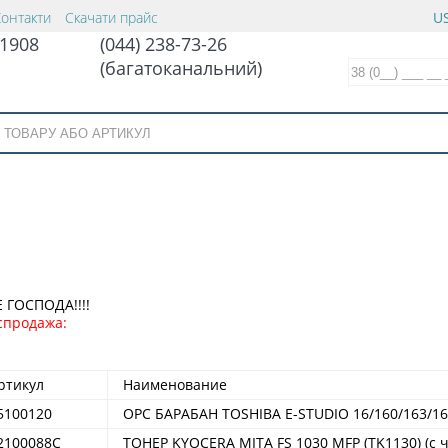
Контакти
Скачати прайс
US
1908
(044) 238-73-26
(багатоканальний)
ГОСПОДА!!!!
спродажа:
ртикул
Наименование
5100120
OPC БАРАБАН TOSHIBA E-STUDIO 16/160/163/16
2100088С
ТОНЕР KYOCERA MITA FS 1030 MFP (TK1130) (с 