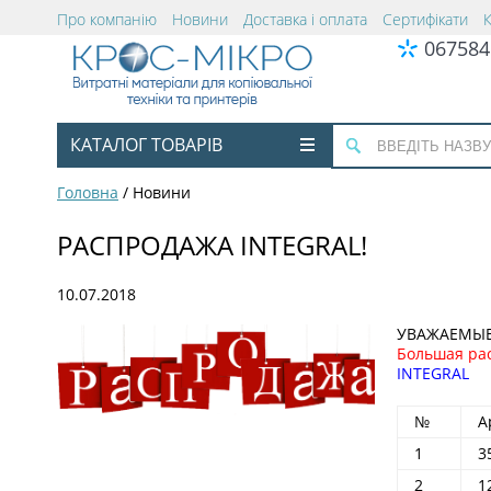
Про компанію
Новини
Доставка і оплата
Сертифікати
067584
КАТАЛОГ ТОВАРІВ
Головна
/
Новини
РАСПРОДАЖА INTEGRAL!
10.07.2018
УВАЖАЕМЫЕ 
Большая ра
INTEGRAL
№
А
1
3
2
1