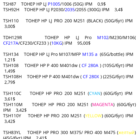
TSH87 ТОНЕР HP LJ
P1005
/1006 (50G) IPM 0,9$
TSH92H ТОНЕР HP LJ P2030/
2035
/2055 (300G) IPM 3,4$
TSH110 ТОНЕР HP LJ PRO 200 M251 (BLACK) (50G/бут) IPM
3,00$
TDH129R ТОНЕР HP LJ Pro
M102
/M230/M106(
CF217A
/CF230/CF233 ) (
10KG
) IPM 95,00$
TSH134 ТОНЕР HP LJ Pro M107/MFP
M135 a
(65G/bottle) IPM
1,21$
TSH108 ТОНЕР HP P 400 M401dw (
CF 280A
) (105G/бут) IPM
1,49$
TSH108H ТОНЕР HP P 400 M401dw (
CF 280X
) (225G/бут) IPM
2,79$
TSH110C ТОНЕР HP PRO 200 M251 (
CYAN
) (60G/бут) IPM
3,61$
TSH110M ТОНЕР HP PRO 200 M251 (
MAGENTA
) (60G/бут)
IPM 3,42$
TSH110Y ТОНЕР HP PRO 200 M251 (
YELLOW
) (60G/бут) IPM
3,42$
TSH83YL ТОНЕР HP PRO 300 M375/ PRO 400 M475 (
желтый
)
(45G/бут) IPM 2,41$