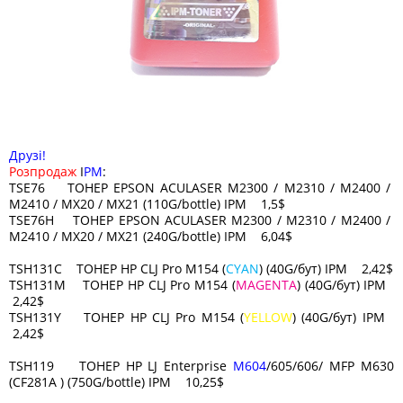
Друзі!
Розпродаж
I
PM
:
TSE76 ТОНЕР EPSON ACULASER M2300 / M2310 / M2400 /
M2410 / MX20 / MX21 (110G/bottle) IPM 1,5$
TSE76H ТОНЕР EPSON ACULASER M2300 / M2310 / M2400 /
M2410 / MX20 / MX21 (240G/bottle) IPM 6,04$
TSH131C ТОНЕР HP CLJ Pro M154 (
CYAN
) (40G/бут) IPM 2,42$
TSH131M ТОНЕР HP CLJ Pro M154 (
MAGENTA
) (40G/бут) IPM
2,42$
TSH131Y ТОНЕР HP CLJ Pro M154 (
YELLOW
) (40G/бут) IPM
2,42$
TSH119 ТОНЕР HP LJ Enterprise
M604
/605/606/ MFP M630
(CF281A ) (750G/bottle) IPM 10,25$