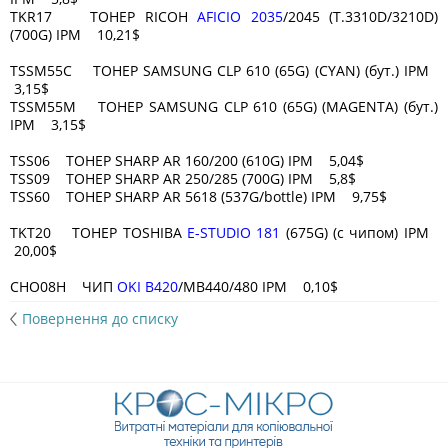
TKR17 ТОНЕР RICOH
AFICIO 2035
/2045 (T.3310D/3210D)
(700G) IPM 10,21$
TSSM55C ТОНЕР SAMSUNG CLP 610 (65G) (CYAN) (бут.) IPM
3,15$
TSSM55M ТОНЕР SAMSUNG CLP 610 (65G) (MAGENTA) (бут.)
IPM 3,15$
TSS06 ТОНЕР SHARP AR 160/200 (610G) IPM 5,04$
TSS09 ТОНЕР SHARP AR 250/285 (700G) IPM 5,8$
TSS60 ТОНЕР SHARP AR 5618 (537G/bottle) IPM 9,75$
TKT20 ТОНЕР TOSHIBA
E-STUDIO 181
(675G) (с чипом) IPM
20,00$
CHO08H ЧИП
OKI B420
/MB440/480 IPM 0,10$
Повернення до списку