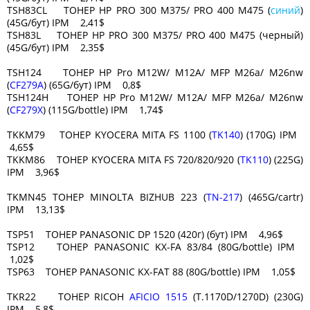
TSH83CL ТОНЕР HP PRO 300 M375/ PRO 400 M475 (
синий
)
(45G/бут) IPM 2,41$
TSH83L ТОНЕР HP PRO 300 M375/ PRO 400 M475 (черный)
(45G/бут) IPM 2,35$
TSH124 ТОНЕР HP Pro M12W/ M12A/ MFP M26a/ M26nw
(
CF279A
) (65G/бут) IPM 0,8$
TSH124H ТОНЕР HP Pro M12W/ M12A/ MFP M26a/ M26nw
(
CF279X
) (115G/bottle) IPM 1,74$
TKKM79 ТОНЕР KYOCERA MITA FS 1100 (
TK140
) (170G) IPM
4,65$
TKKM86 ТОНЕР KYOCERA MITA FS 720/820/920 (
TK110
) (225G)
IPM 3,96$
TKMN45 ТОНЕР MINOLTA BIZHUB 223 (
TN-217
) (465G/cartr)
IPM 13,13$
TSP51 ТОНЕР PANASONIC DP 1520 (420г) (бут) IPM 4,96$
TSP12 ТОНЕР PANASONIC KX-FA 83/84 (80G/bottle) IPM
1,02$
TSP63 ТОНЕР PANASONIC KX-FAT 88 (80G/bottle) IPM 1,05$
TKR22 ТОНЕР RICOH
AFICIO 1515
(T.1170D/1270D) (230G)
IPM 5,8$